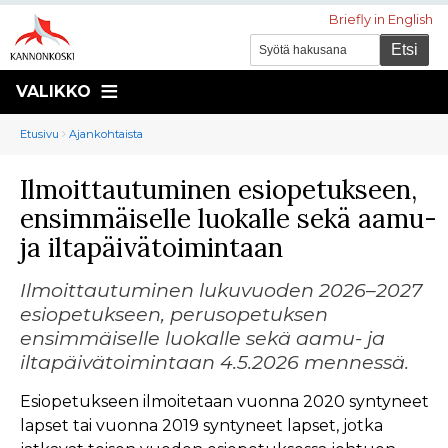
Briefly in English
VALIKKO
Murupolku
You
Etusivu
Ajankohtaista
are
Ilmoittautuminen esiopetukseen,
here:
ensimmäiselle luokalle sekä aamu-
ja iltapäivätoimintaan
Ilmoittautuminen lukuvuoden 2026–2027
esiopetukseen, perusopetuksen
ensimmäiselle luokalle sekä aamu- ja
iltapäivätoimintaan 4.5.2026 mennessä.
Esiopetukseen ilmoitetaan vuonna 2020 syntyneet
lapset tai vuonna 2019 syntyneet lapset, jotka