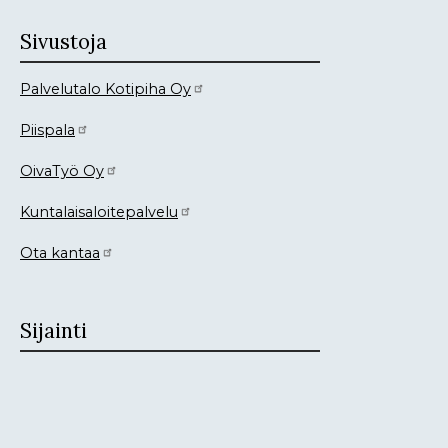
Sivustoja
Palvelutalo Kotipiha Oy
Piispala
OivaTyö Oy
Kuntalaisaloitepalvelu
Ota kantaa
Sijainti