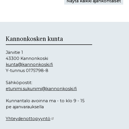
Näytä kaikki ajankohtaiset
Kannonkosken kunta
Järvitie 1
43300 Kannonkoski
kunta@kannonkoski.fi
Y-tunnus 0175798-8
Sähköpostit:
etunimi.sukunimi@kannonkoski.fi
Kunnantalo avoinna ma - to klo 9 - 15
pe ajanvarauksella
Yhteydenottopyyntö