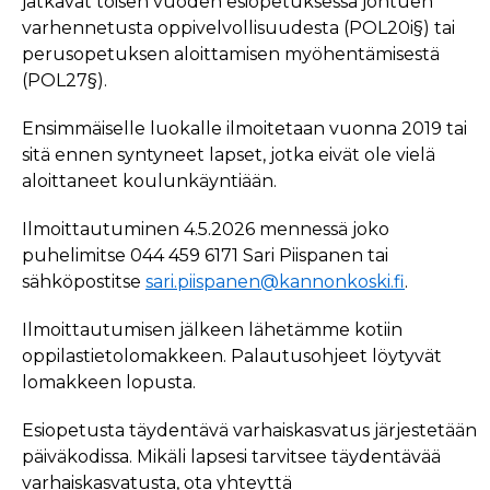
jatkavat toisen vuoden esiopetuksessa johtuen
varhennetusta oppivelvollisuudesta (POL20i§) tai
perusopetuksen aloittamisen myöhentämisestä
(POL27§).
Ensimmäiselle luokalle ilmoitetaan vuonna 2019 tai
sitä ennen syntyneet lapset, jotka eivät ole vielä
aloittaneet koulunkäyntiään.
Ilmoittautuminen 4.5.2026 mennessä joko
puhelimitse 044 459 6171 Sari Piispanen tai
sähköpostitse
sari.piispanen@kannonkoski.fi
.
Ilmoittautumisen jälkeen lähetämme kotiin
oppilastietolomakkeen. Palautusohjeet löytyvät
lomakkeen lopusta.
Esiopetusta täydentävä varhaiskasvatus järjestetään
päiväkodissa. Mikäli lapsesi tarvitsee täydentävää
varhaiskasvatusta, ota yhteyttä