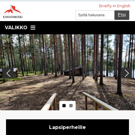
Briefly in English
VALIKKO
Previous
Next
Pikavalikko
Lapsiperheille