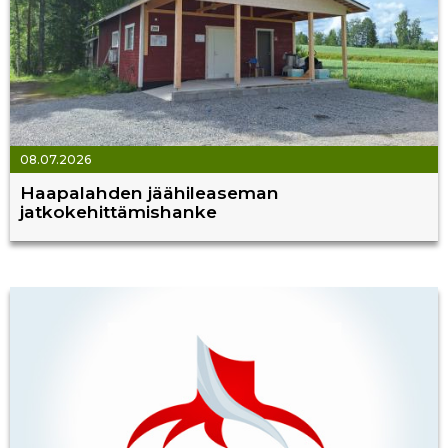
08.07.2026
Haapalahden jäähileaseman
jatkokehittämishanke