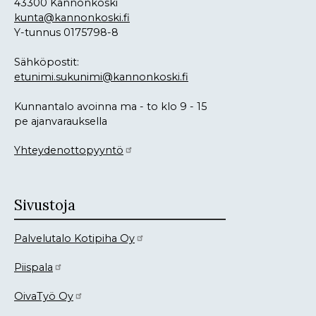
43300 Kannonkoski
kunta@kannonkoski.fi
Y-tunnus 0175798-8
Sähköpostit:
etunimi.sukunimi@kannonkoski.fi
Kunnantalo avoinna ma - to klo 9 - 15
pe ajanvarauksella
Yhteydenottopyyntö
Sivustoja
Palvelutalo Kotipiha Oy
Piispala
OivaTyö Oy