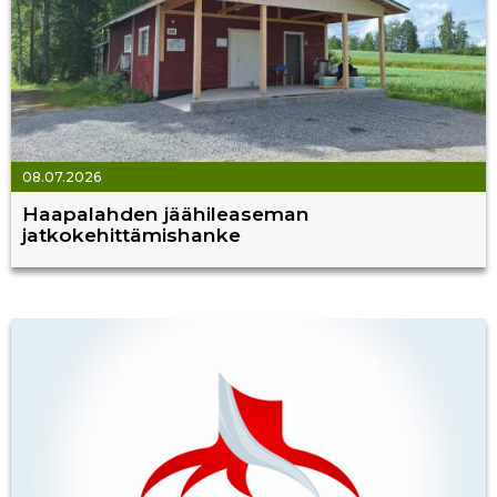
08.07.2026
Haapalahden jäähileaseman
jatkokehittämishanke