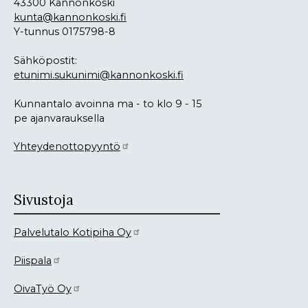
43300 Kannonkoski
kunta@kannonkoski.fi
Y-tunnus 0175798-8
Sähköpostit:
etunimi.sukunimi@kannonkoski.fi
Kunnantalo avoinna ma - to klo 9 - 15
pe ajanvarauksella
Yhteydenottopyyntö
Sivustoja
Palvelutalo Kotipiha Oy
Piispala
OivaTyö Oy