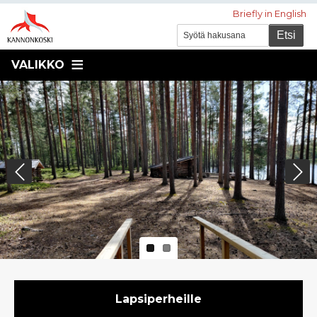
Briefly in English
VALIKKO
Previous
Next
Pikavalikko
Lapsiperheille